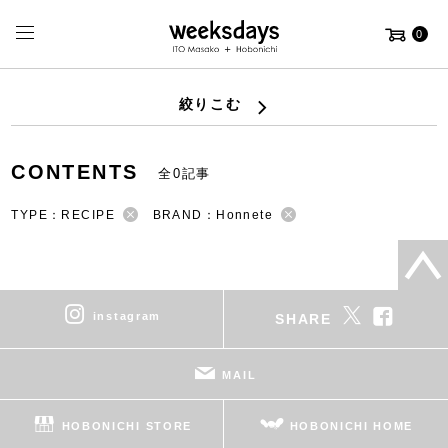
0
絞りこむ
CONTENTS
全0記事
TYPE：RECIPE
BRAND：Honnete
instagram
SHARE
MAIL
HOBONICHI STORE
HOBONICHI HOME