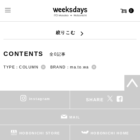
0
絞りこむ
CONTENTS
全0記事
TYPE：COLUMN
BRAND：ma.to.wa
instagram
SHARE
MAIL
HOBONICHI STORE
HOBONICHI HOME