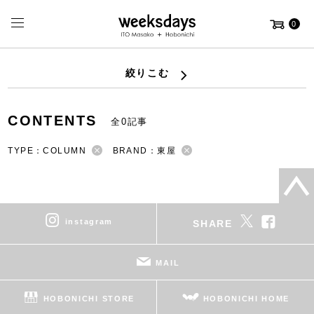
0
絞りこむ
CONTENTS
全0記事
TYPE：COLUMN
BRAND：東屋
instagram
SHARE
MAIL
HOBONICHI STORE
HOBONICHI HOME