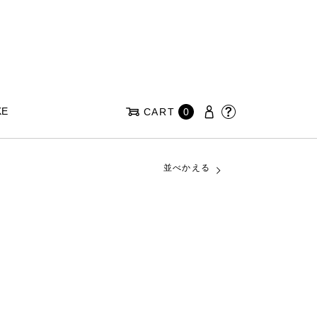
KE
CART
0
並べかえる