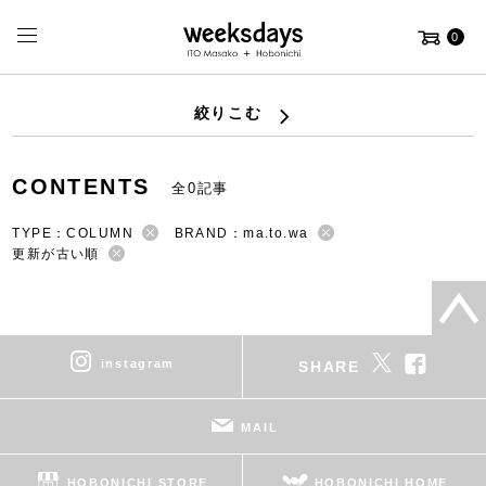
0
絞りこむ
CONTENTS
全0記事
TYPE：COLUMN
BRAND：ma.to.wa
更新が古い順
instagram
SHARE
MAIL
HOBONICHI STORE
HOBONICHI HOME