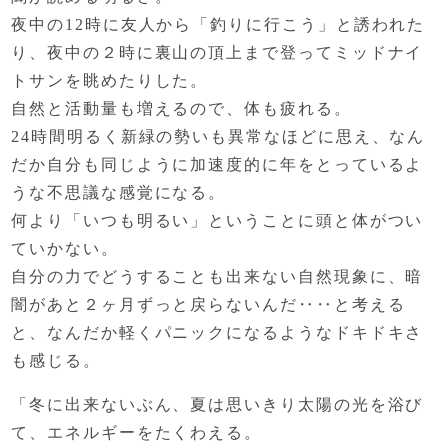
夜中の12時に友人から「釣りに行こう」と誘われた
り、
夜中の２時に裏山の頂上まで登って
ミッドナイ
トサンを眺めたりした。
自然と活動量も増えるので、体も疲れる。
24時間明るく新緑の勢いも異常なほどに思え、
なん
だか自分も同じように
加速度的に年をとっているよ
うな不思議な感覚になる。
何より「いつも明るい」ということに
頭と体がつい
ていかない。
自分の力でどうすることも出来ない自然現象に、
暗
闇があと２ヶ月ずっと戻らないんだ‥‥と考える
と、
なんだか軽くパニックになるようなドキドキさ
も感じる。
「冬に出来ないぶん、
夏は思いきり太陽の光を浴び
て、
エネルギーをたくわえる。