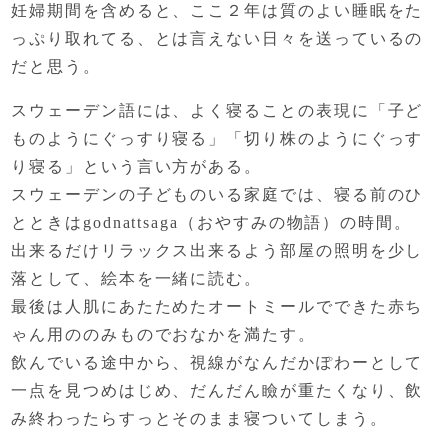
妊婦期間を含めると、
ここ２年は質のよい睡眠をた
っぷり取れてる、
とは言えない日々を送っているの
だと思う。
スウェーデン語には、よく寝ることの表現に
「子ど
ものようにぐっすり寝る」
「切り株のようにぐっす
り寝る」という言い方がある。
スウェーデンの子どものいる家庭では、
寝る前のひ
とときは
godnattsaga（おやすみの物語）の時間。
出来るだけリラックス出来るよう
部屋の照明を少し
落として、
絵本を一緒に読む。
最後は人肌にあたためたオートミールでできた
赤ち
ゃん用ののみものでおなかを満たす。
飲んでいる途中から、視線がなんだかぽわーとして
一点を見つめはじめ、だんだん瞼が重たくなり、
飲
み終わったらすっとそのまま寝ついてしまう。