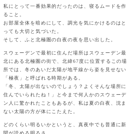
私にとって一番効果的だったのは、寝るムードを作
ること。
お部屋全体を暗めにして、
調光を気にかけるのはと
っても大切と気づいた。
そして、ふと北極圏の白夜の夜を思い出した。
スウェーデンで最初に住んだ場所は
スウェーデン最
北にある北極圏の街で、
北緯67度に位置するこの場
所では、
冬のあいだ太陽が地平線から姿を見せない
「極夜」と呼ばれる時期がある。
「冬、太陽が出ないのでしょう？
よくそんな場所に
住んでいられたね！」
と今まで何人かのスウェーデ
ン人に驚かれたこともあるが、
私は夏の白夜、沈ま
ない太陽の方が体にこたえた。
どのくらい明るいかというと、
真夜中でも普通に新
聞が読める明るさ。