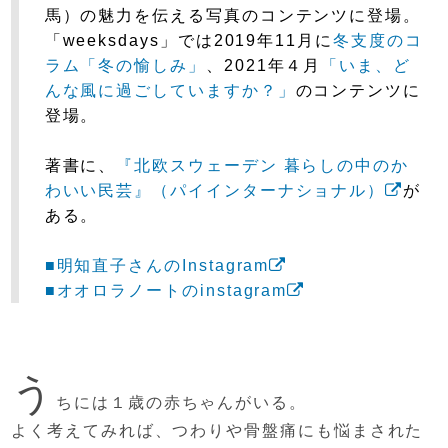
馬）の
魅力を伝える写真のコンテンツに登場。
「weeksdays」では2019年11月に
冬支度のコ
ラム「冬の愉しみ」
、
2021年４月
「いま、ど
んな風に過ごしていますか？」
の
コンテンツに
登場。
著書に、
『北欧スウェーデン 暮らしの中のか
わいい民芸』（パイインターナショナル）
が
ある。
■明知直子さんのInstagram
■オオロラノートのinstagram
う
ちには１歳の赤ちゃんがいる。
よく考えてみれば、
つわりや骨盤痛にも悩まされた