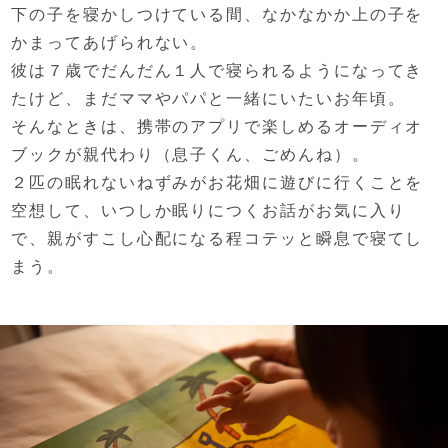
下の子を寝かしつけている間、
なかなかか上の子を
かまってあげられない。
彼は７歳でだんだん１人で寝られるようになってき
たけど、
まだママやパパと一緒にいたいお年頃。
そんなときは、携帯のアプリで楽しめる
オーディオ
ブックが親代わり（息子くん、ごめんね）。
２匹の眠れないねずみが
お花畑に遊びに行くことを
空想して、
いつしか眠りにつくお話がお気に入り
で、
親がすこし心配になる程コテッと瞬息で寝てし
まう。