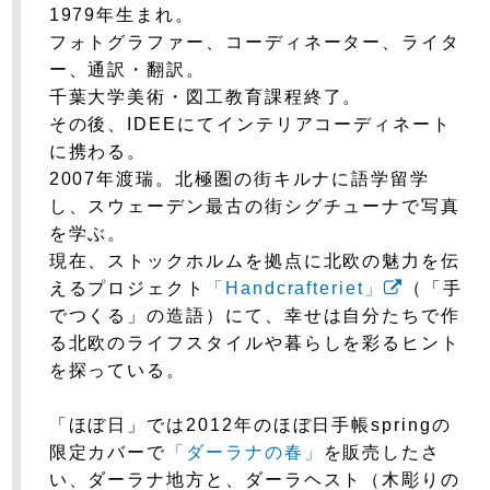
1979年生まれ。
フォトグラファー、コーディネーター、
ライタ
ー、通訳・翻訳。
千葉大学美術・図工教育課程終了。
その後、IDEEにてインテリアコーディネート
に携わる。
2007年渡瑞。北極圏の街キルナに語学留学
し、
スウェーデン最古の街シグチューナで写真
を学ぶ。
現在、ストックホルムを拠点に
北欧の魅力を伝
えるプロジェクト
「Handcrafteriet」
（「手
でつくる」の造語）にて、
幸せは自分たちで作
る北欧のライフスタイルや
暮らしを彩るヒント
を探っている。
「ほぼ日」では
2012年のほぼ日手帳springの
限定カバーで
「ダーラナの春」
を販売したさ
い、
ダーラナ地方と、ダーラヘスト（木彫りの