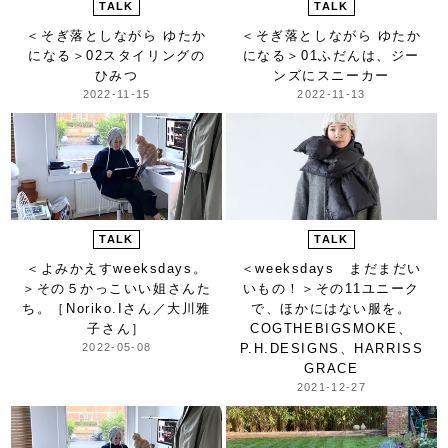
TALK
TALK
＜そぎ落としながら ゆたか
＜そぎ落としながら ゆたか
になる＞
02スタイリングの
になる＞
01ふだんは、ジー
ひみつ
ンズにスニーカー
2022-11-15
2022-11-13
TALK
TALK
＜よみかえすweeksdays。
＜weeksdays まだまだい
＞
その５かっこいい姐さんた
いもの！＞
その11ユニーク
ち。［Noriko.Iさん／大川雅
で、ほかにはない服を。
子さん］
COGTHEBIGSMOKE、
2022-05-08
P.H.DESIGNS、HARRISS
GRACE
2021-12-27