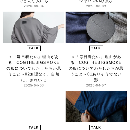
でどんな人にも
ジャパンの心強さ
2026-08-04
2026-08-03
TALK
TALK
＜「毎日着たい」理由があ
＜「毎日着たい」理由があ
る COGTHEBIGSMOKE
る COGTHEBIGSMOKE
の服についてわたしたちが思
の服についてわたしたちが思
うこと＞
02無理なく、自然
うこと＞
01ありそうでない
に、きれいに
形
2025-04-08
2025-04-07
TALK
TALK