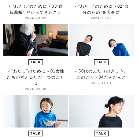
＜“わたし”のために＞
03“盆
＜“わたし”のために＞
02“自
栽裁断” だからできたこと
分のため”を大事に
2024-10-02
2024-10-01
TALK
TALK
＜“わたし”のために＞
01女性
＜50代のふたりのきょう、
たちが考えるただ一つのこと
このごろ＞
04だんだんと
は
2023-11-01
2024-09-30
TALK
TALK