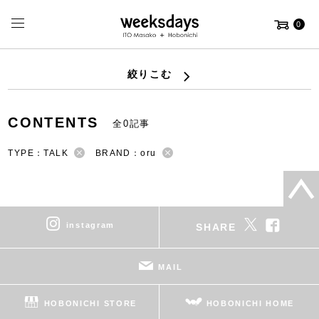
0
絞りこむ
CONTENTS
全0記事
TYPE：TALK
BRAND：oru
instagram
SHARE
MAIL
HOBONICHI STORE
HOBONICHI HOME