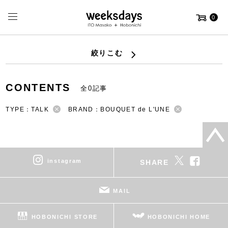
0
絞りこむ
CONTENTS
全0記事
TYPE：TALK
BRAND：BOUQUET de L'UNE
instagram
SHARE
MAIL
HOBONICHI STORE
HOBONICHI HOME