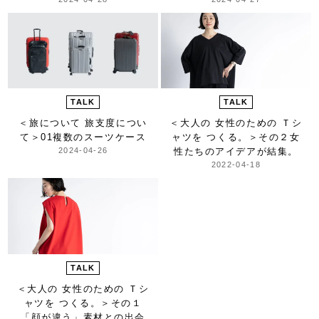
TALK
TALK
＜旅について 旅支度につい
＜大人の 女性のための Ｔシ
て＞
01複数のスーツケース
ャツを つくる。＞
その２女
2024-04-26
性たちのアイデアが結集。
2022-04-18
TALK
＜大人の 女性のための Ｔシ
ャツを つくる。＞
その１
「顔が違う」素材との出会