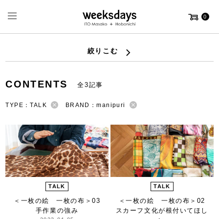
0
絞りこむ
CONTENTS
全3記事
TYPE：TALK
BRAND：manipuri
TALK
TALK
＜一枚の絵 一枚の布＞
03
＜一枚の絵 一枚の布＞
02
手作業の強み
スカーフ文化が根付いてほし