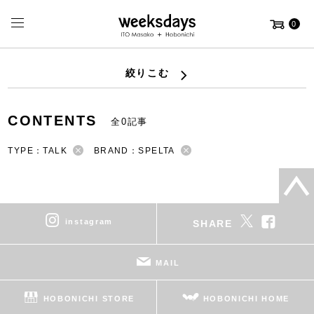
0
絞りこむ
CONTENTS
全0記事
TYPE：TALK
BRAND：SPELTA
instagram
SHARE
MAIL
HOBONICHI STORE
HOBONICHI HOME