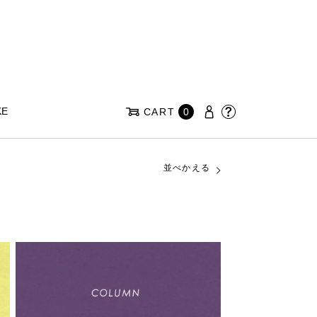
KE
CART
0
並べかえる