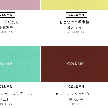
OLUMN
COLUMN
細い肩紐だな。
おとなの水着事情。
中真理子
鈴木ひろこ
20-01-15
2020-01-14
OLUMN
COLUMN
ルミホイルを置いて。
カムイミンタラの白い山
サユミ
苣木紀子
19-11-27
2019-11-26