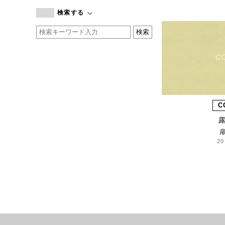
branc branc
検索する
by basics
CATWORTH
chisaki
CI-VA
COGTHEBIGSMOKE
cohan
CONVERSE
C
DEAN & DELUCA
DRESS HERSELF
DUENDE
20
EGI
Fatima Morocco
fog linen work
FUA accessory
GERMAN TRAINER
Harriss