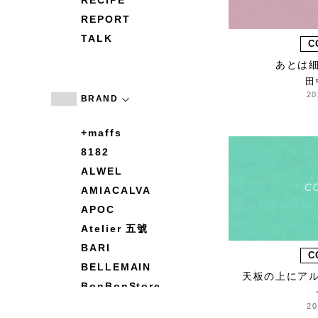
RECIPE
REPORT
TALK
C
あとは
田
20
BRAND
+maffs
8182
ALWEL
AMIACALVA
APOC
Atelier 五號
BARI
C
BELLEMAIN
天板の上にア
BonBonStore
BOUQUET de L'UNE
20