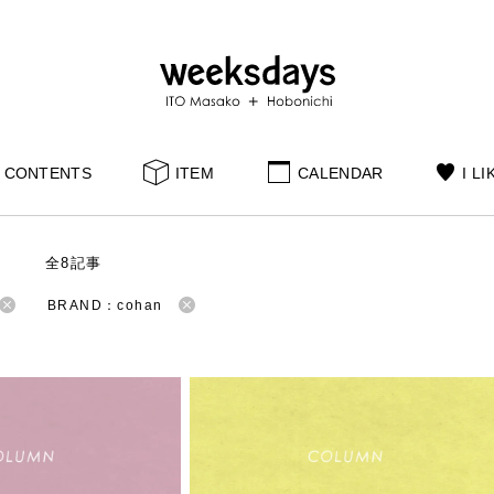
CONTENTS
ITEM
CALENDAR
I LI
S
全8記事
BRAND：cohan