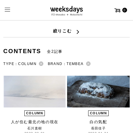
0
絞りこむ
CONTENTS
全2記事
TYPE：COLUMN
BRAND：TEMBEA
COLUMN
COLUMN
人が住む最北の地の現在
白の気配
石川直樹
長田佳子