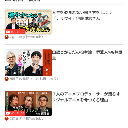
人生を盗まれない働き方をしよう！
「ナリワイ」伊藤洋志さん
ほぼ日の學校YouTube
国語とからだの役者論
堺雅人×糸井重
里
ほぼ日の學校（お試し再生あり）
３人のアニメプロデューサーが語る
オ
リジナルアニメを今つくる理由
ほぼ日の學校YouTube