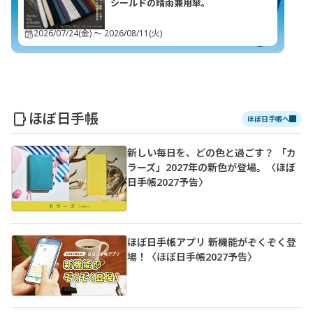
シールドの晴雨兼用傘。
いですね。
2026/07/24(金) 〜 2026/08/11(火)
インタビューは100問まで続ける覚悟をしていますの
で、
これに、ひとつずつ答えていくと、
あなたの知っ
ているようで知らない「じぶん」が、
見えてくるん
じゃないかと想像しています。
素朴な質問も奇想天
ほぼ日手帳
ほぼ日手帳へ
外な質問も、織り交ぜて考えます。
ぼくは、とにか
く100問のインタビューを続けます。
では、記念すべ
新しい毎日を、どの色と過ごす？ 「カ
き第２問にまいりましょう。
ラーズ」2027年の新色が登場。〈ほぼ
日手帳2027予告〉
no.002「じぶんよりも大切な人はいますか？」
どん
な答えになっても、必ず
手帳
に記録しておいてね。
も
ちろん、よろしければ、
メール
に書いて送ってくだ
ほぼ日手帳アプリ 新機能がぞくぞく登
場！〈ほぼ日手帳2027予告〉
さい。
今日も、「ほぼ日」に来てくれてありがとうござい