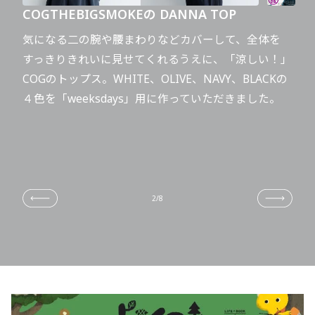
の新
COGTHEBIGSMOKEの
DANNA TOP
MO
気になる二の腕や腰まわりなどカバーして、全体を
お待
ラフ
すっきりきれいに見せてくれるうえに、「涼しい！」
す！
がそ
COGのトップス。WHITE、OLIVE、NAVY、BLACKの
99
ま
４色を「weeksdays」用に作っていただきました。
に軽
あっ
2
/
8