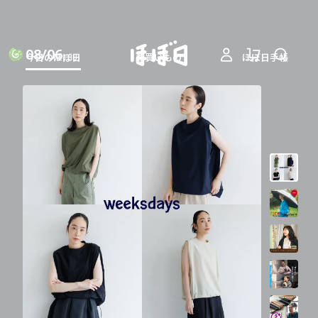
08/06
今日のほぼ日
お買いもの
ほぼ日手帳
THU