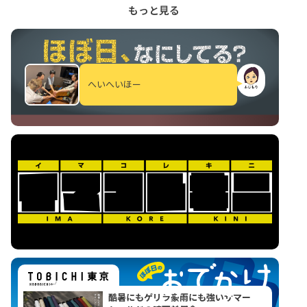
とですから、
それはそれでいいんだと思います。
じ
もっと見る
ぶんの子どものころのことなんて、
聞かれなきゃ考え
たりすることもなかったかもしれない。
でも、
ちょっと考えたこともあるかもしれない。
そうい
う、ぼわっとした領域のことですよね。
他人に言い
へいへいほー
たくないこともあるでしょうから、
「よろしければ
メールで教えてください」と書きました。
そした
ら、けっこう何通もメールをいただきました。
「い
い機会をいただきました」と言ってくださる方が多
く、
ぼくもなんだかほっとしたし、うれしかったで
す。
それで、ね、「ちょっとずるい子だった」という
人が、
けっこうたくさんいたのがおもしろかった
なぁ。
子どもって、純真で無垢だと思われやすいけれ
ど、
「わたし、ちょっとずるい子でした」という人
が多い。
ぼくも、そのうちのひとりだったと思って
いますが。
そのずるさって、なんかまた見直してみた
酷暑にもゲリラ豪雨にも強い
サマー