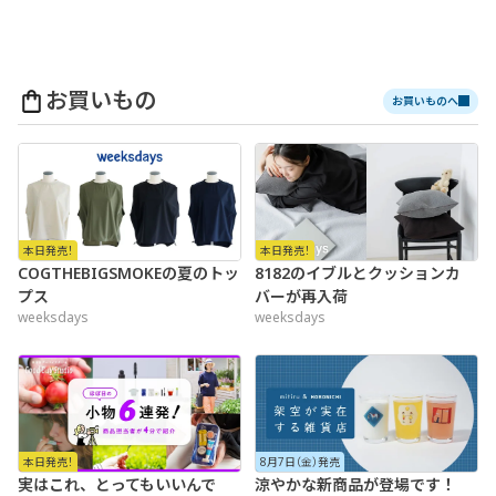
お買いもの
お買いものへ
本日発売！
本日発売！
COGTHEBIGSMOKEの夏のトッ
8182のイブルとクッションカ
プス
バーが再入荷
weeksdays
weeksdays
本日発売！
8月7日（金）発売
実はこれ、とってもいいんで
涼やかな新商品が
登場です！