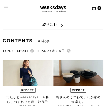
0
絞りこむ
CONTENTS
全6記事
TYPE：REPORT
BRAND：島るり子
REPORT
REPORT
わたしとweeksdays・４
暮
島さんのうつわで、
わが家の
らしのまわりも
岸山沙代子
食卓を。