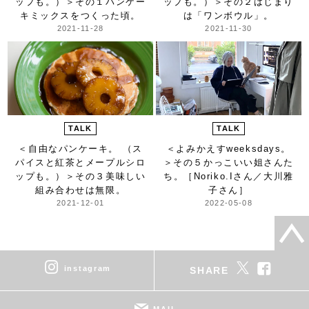
ップも。）＞
その１パンケー
ップも。）＞
その２はじまり
キミックスをつくった頃。
は「ワンボウル」。
2021-11-28
2021-11-30
TALK
TALK
＜自由なパンケーキ。 （ス
＜よみかえすweeksdays。
パイスと紅茶とメープルシロ
＞
その５かっこいい姐さんた
ップも。）＞
その３美味しい
ち。［Noriko.Iさん／大川雅
組み合わせは無限。
子さん］
2021-12-01
2022-05-08
instagram
SHARE
MAIL