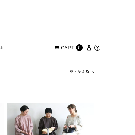
KE
CART
0
並べかえる