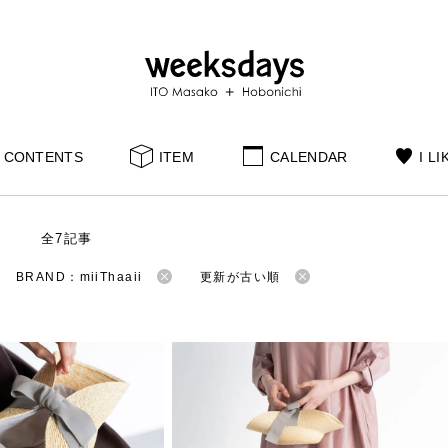
CONTENTS
ITEM
CALENDAR
I LI
S
全7記事
BRAND：miiThaaii
更新が古い順