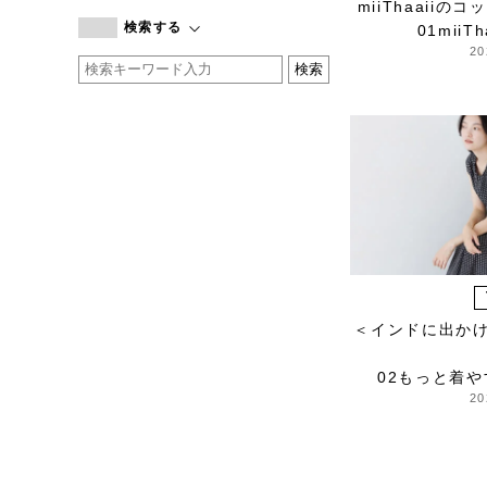
miiThaaii
branc branc
検索する
01miiT
by basics
20
CATWORTH
chisaki
CI-VA
COGTHEBIGSMOKE
cohan
CONVERSE
DEAN & DELUCA
DRESS HERSELF
DUENDE
＜インドに出か
EGI
Fatima Morocco
02もっと着
fog linen work
20
FUA accessory
GERMAN TRAINER
Harriss