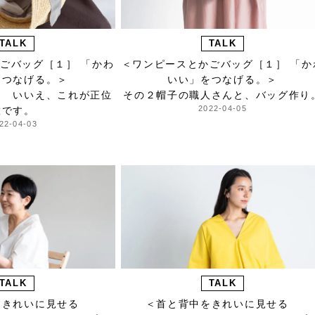
TALK
TALK
ごバッグ［１］ 「かわ
＜ワンピースとかごバッグ［１］ 「か
をつなげる。＞
いい」をつなげる。＞
？ いいえ、これが正位
その２帽子の職人さんと、バッグ作り
2022-04-05
置です。
22-04-03
TALK
TALK
をきれいに見せる
＜首と背中をきれいに見せる