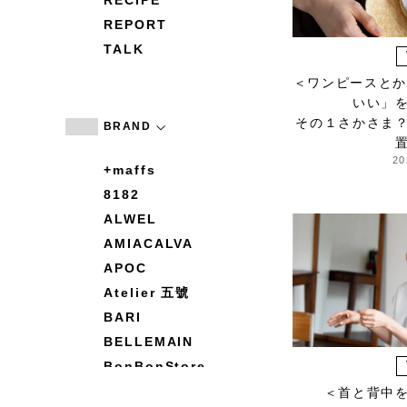
RECIPE
REPORT
TALK
＜ワンピースとか
いい」
その１さかさま
BRAND
20
+maffs
8182
ALWEL
AMIACALVA
APOC
Atelier 五號
BARI
BELLEMAIN
BonBonStore
BOUQUET de L'UNE
＜首と背中