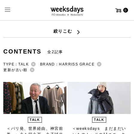
0
絞りこむ
CONTENTS
全2記事
TYPE：TALK
BRAND：HARRISS GRACE
更新が古い順
TALK
TALK
＜パリ発、世界経由、神宮前
＜weeksdays まだまだい