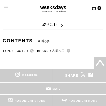
0
絞りこむ
CONTENTS
全0記事
TYPE：POSTER
BRAND：吉岡木工
instagram
SHARE
MAIL
HOBONICHI STORE
HOBONICHI HOME