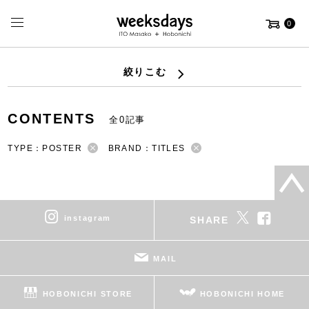
0
絞りこむ
CONTENTS
全0記事
TYPE：POSTER
BRAND：TITLES
instagram
SHARE
MAIL
HOBONICHI STORE
HOBONICHI HOME