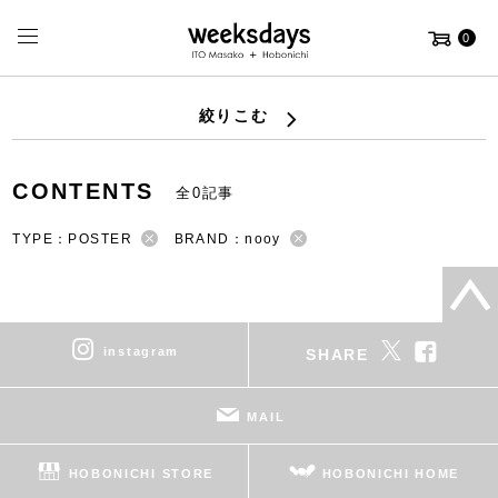
0
絞りこむ
CONTENTS
全0記事
TYPE：POSTER
BRAND：nooy
instagram
SHARE
MAIL
HOBONICHI STORE
HOBONICHI HOME