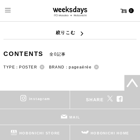
0
絞りこむ
CONTENTS
全0記事
TYPE：POSTER
BRAND：pageaérée
instagram
SHARE
MAIL
HOBONICHI STORE
HOBONICHI HOME