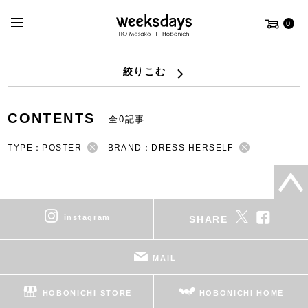
0
絞りこむ
CONTENTS
全0記事
TYPE：POSTER
BRAND：DRESS HERSELF
instagram
SHARE
MAIL
HOBONICHI STORE
HOBONICHI HOME