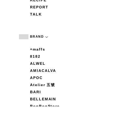
RECIPE
REPORT
TALK
BRAND
+maffs
8182
ALWEL
AMIACALVA
APOC
Atelier 五號
BARI
BELLEMAIN
BonBonStore
BOUQUET de L'UNE