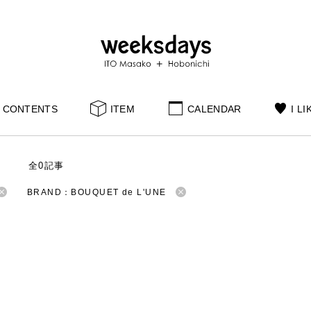
CONTENTS
ITEM
CALENDAR
I LI
S
全0記事
BRAND：BOUQUET de L'UNE