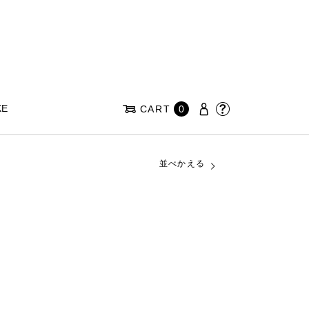
KE
CART
0
並べかえる