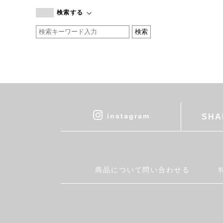
branc branc
検索する
by basics
CATWORTH
chisaki
CI-VA
COGTHEBIGSMOKE
cohan
CONVERSE
DEAN & DELUCA
instagram
SHA
DRESS HERSELF
DUENDE
EGI
Fatima Morocco
商品について問い合わせる
fog linen work
FUA accessory
GERMAN TRAINER
Harriss