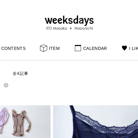
CONTENTS
ITEM
CALENDAR
I LI
S
全4記事