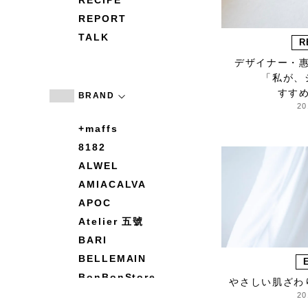
RECIPE
REPORT
TALK
R
デザイナー・
「私が、
すす
BRAND
20
+maffs
8182
ALWEL
AMIACALVA
APOC
Atelier 五號
BARI
BELLEMAIN
BonBonStore
やさしい肌ざわ
BOUQUET de L'UNE
20