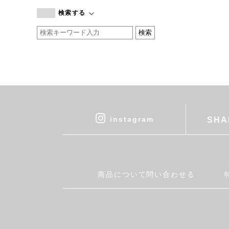
branc branc
検索する
by basics
CATWORTH
chisaki
CI-VA
COGTHEBIGSMOKE
cohan
CONVERSE
DEAN & DELUCA
instagram
SHA
DRESS HERSELF
DUENDE
EGI
Fatima Morocco
商品について問い合わせる
fog linen work
FUA accessory
GERMAN TRAINER
Harriss