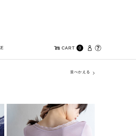
KE
CART
0
並べかえる