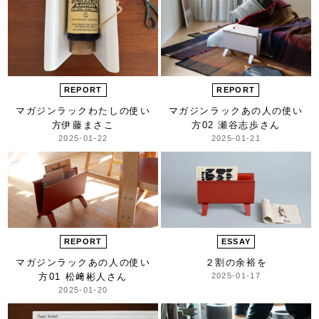
REPORT
REPORT
マガジンラック
わたしの使い
マガジンラック
あの人の使い
方
伊藤まさこ
方
02 瀬谷志歩さん
2025-01-22
2025-01-21
REPORT
ESSAY
マガジンラック
あの人の使い
２割の余裕を
方
01 松﨑彬人さん
2025-01-17
2025-01-20