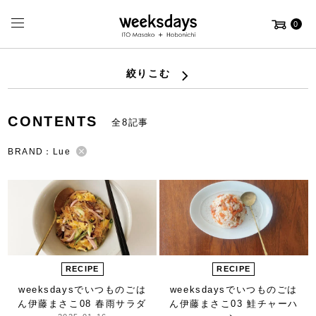
0
絞りこむ
CONTENTS
全8記事
BRAND：Lue
RECIPE
RECIPE
weeksdaysで
いつものごは
weeksdaysで
いつものごは
ん
伊藤まさこ
08 春雨サラダ
ん
伊藤まさこ
03 鮭チャーハ