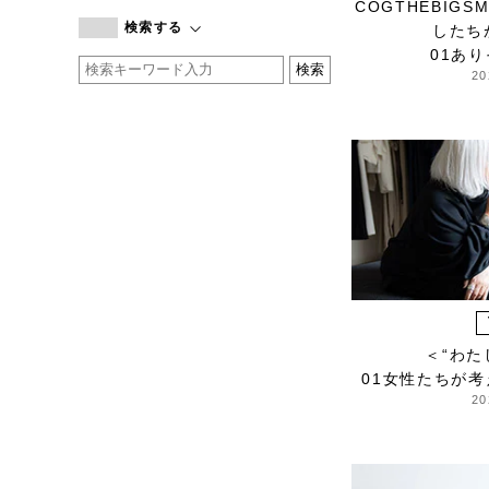
COGTHEBIG
branc branc
検索する
したち
by basics
01あ
CATWORTH
20
chisaki
CI-VA
COGTHEBIGSMOKE
cohan
CONVERSE
DEAN & DELUCA
DRESS HERSELF
DUENDE
EGI
＜“わた
Fatima Morocco
01女性たちが
fog linen work
20
FUA accessory
GERMAN TRAINER
Harriss