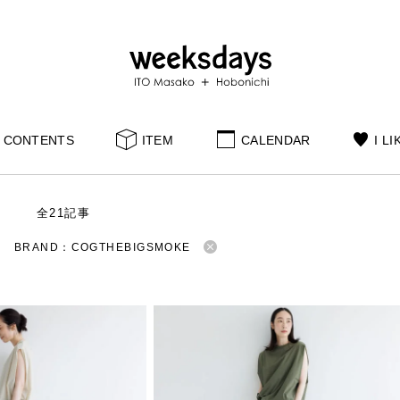
CONTENTS
ITEM
CALENDAR
I LI
S
全21記事
BRAND：COGTHEBIGSMOKE