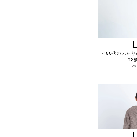
HARRISS GRACE
HENRI
himie
Honnete
i ro se
JINS
＜50代のふた
JOHNBULL
02
KARMAN LINE
20
KEnTe
L'UNE
Le pivot
LERET.H
LESS by Gabriele
Riva & Kanako
Sakakura
LIVRER YOKOHAMA
LUCKYWOOD