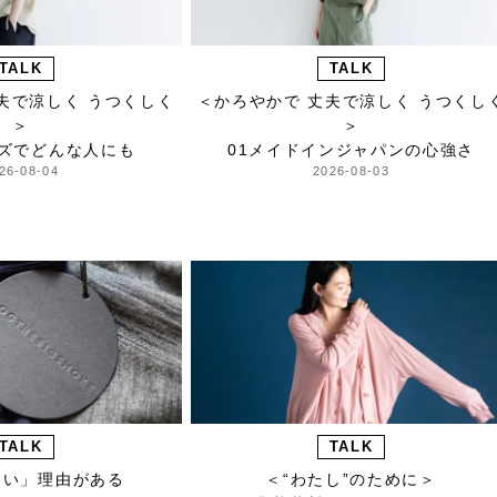
TALK
TALK
夫で涼しく うつくしく
＜かろやかで 丈夫で涼しく うつくし
＞
＞
イズでどんな人にも
01メイドインジャパンの心強さ
26-08-04
2026-08-03
TALK
TALK
たい」理由がある
＜“わたし”のために＞