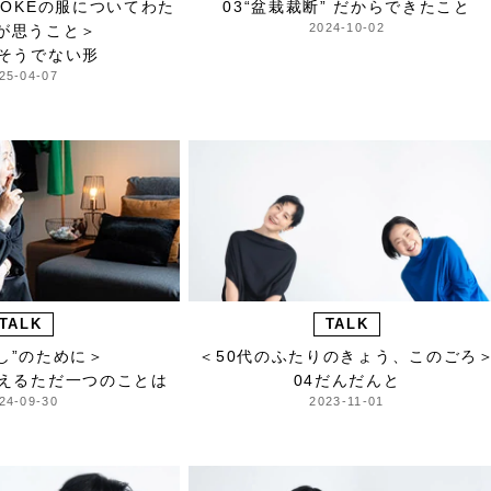
SMOKEの服についてわた
03“盆栽裁断” だからできたこと
2024-10-02
が思うこと＞
りそうでない形
25-04-07
TALK
TALK
し”のために＞
＜50代のふたりのきょう、このごろ
考えるただ一つのことは
04だんだんと
24-09-30
2023-11-01