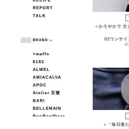
RECIPE
REPORT
TALK
＜かろやかで 丈
02ワンサ
BRAND
20
+maffs
8182
ALWEL
AMIACALVA
APOC
Atelier 五號
BARI
BELLEMAIN
BonBonStore
BOUQUET de L'UNE
＜「毎日着