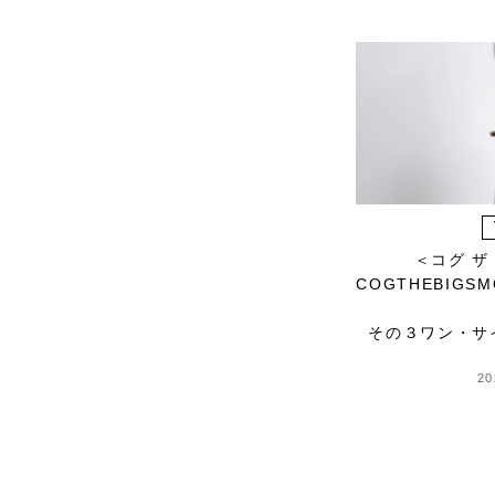
P.H.DESIGNS
pageaérée
quitan
RaPPELER
RATTA RATTARR
ROROS TWEED
SAITO WOOD
SAQUI
SARO
＜コグ ザ
Satomi Kawakita
COGTHEBIGSM
Jewelry
SAYAKA DAVIS
その３ワン・サ
SEVEN BY SEVEN
20
Sghr スガハラ
SHOZO COFFEE
SLOANE
SPELTA