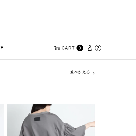
KE
CART
0
並べかえる