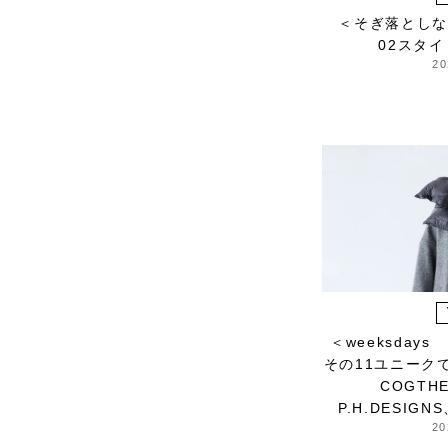
Lue
＜そぎ落としな
02スタ
ma.to.wa
20
magicfelt
Magniflex
MAISON N.H PARIS
manipuri
MEYAME
miiThaaii
MOJITO
nooy
NOTA&design
OCUCCI jewelry
＜weeksday
OLU PRODUCTS
その11ユニーク
oru
COGTH
OSAJI
P.H.DESIGN
Owen Barry
20