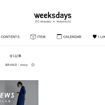
CONTENTS
ITEM
CALENDAR
I LI
S
全1記事
BRAND：nooy