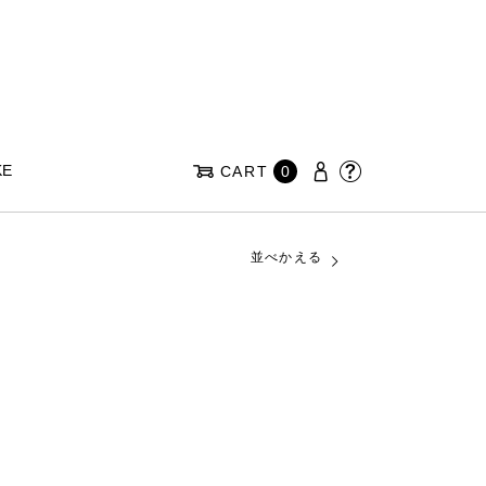
KE
CART
0
並べかえる