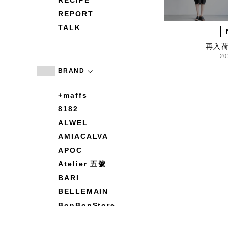
RECIPE
REPORT
TALK
再入
20
BRAND
+maffs
8182
ALWEL
AMIACALVA
APOC
Atelier 五號
BARI
BELLEMAIN
BonBonStore
BOUQUET de L'UNE