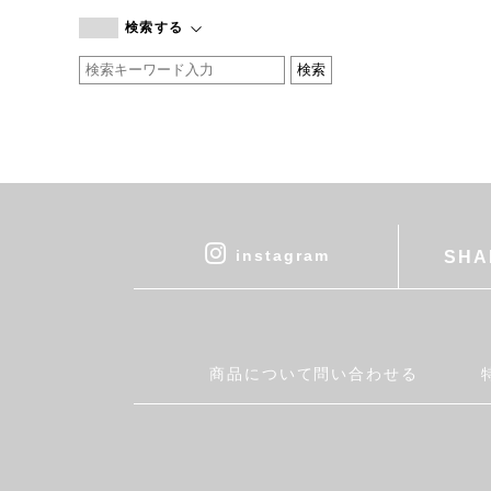
branc branc
検索する
by basics
CATWORTH
chisaki
CI-VA
COGTHEBIGSMOKE
cohan
CONVERSE
DEAN & DELUCA
instagram
SHA
DRESS HERSELF
DUENDE
EGI
Fatima Morocco
商品について問い合わせる
fog linen work
FUA accessory
GERMAN TRAINER
Harriss