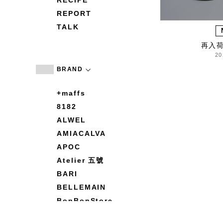
RECIPE
REPORT
TALK
再入
20
BRAND
+maffs
8182
ALWEL
AMIACALVA
APOC
Atelier 五號
BARI
BELLEMAIN
BonBonStore
BOUQUET de L'UNE