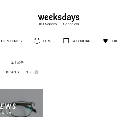
CONTENTS
ITEM
CALENDAR
I LI
S
全1記事
BRAND：JINS