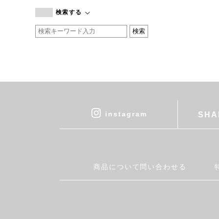
branc branc
検索する
by basics
CATWORTH
chisaki
CI-VA
COGTHEBIGSMOKE
cohan
CONVERSE
DEAN & DELUCA
instagram
SHA
DRESS HERSELF
DUENDE
EGI
Fatima Morocco
商品について問い合わせる
fog linen work
FUA accessory
GERMAN TRAINER
Harriss