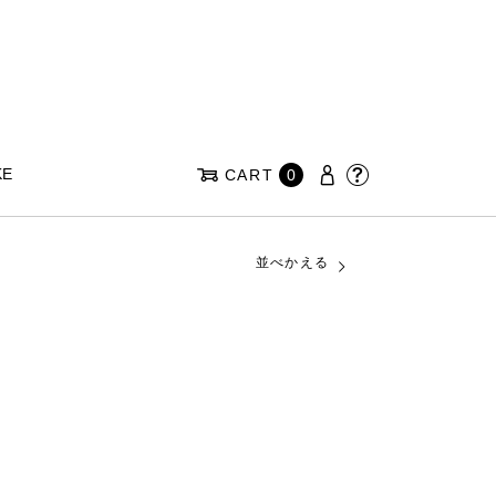
KE
CART
0
並べかえる