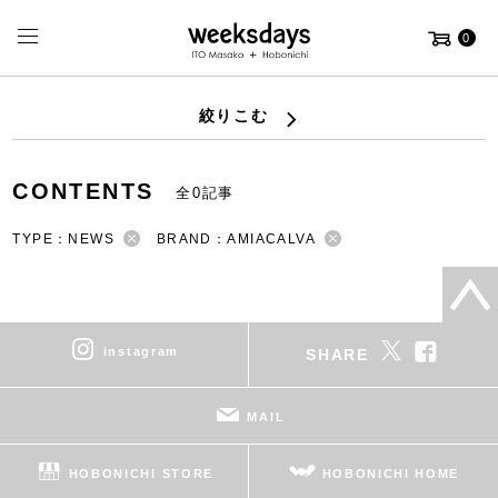
0
絞りこむ
CONTENTS
全0記事
TYPE：NEWS
BRAND：AMIACALVA
instagram
SHARE
MAIL
HOBONICHI STORE
HOBONICHI HOME