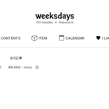
CONTENTS
ITEM
CALENDAR
I LI
S
全0記事
BRAND：nooy