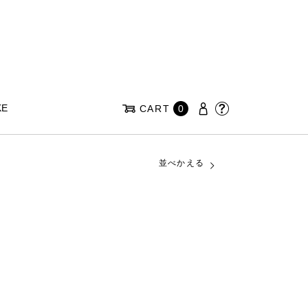
KE
CART
0
並べかえる