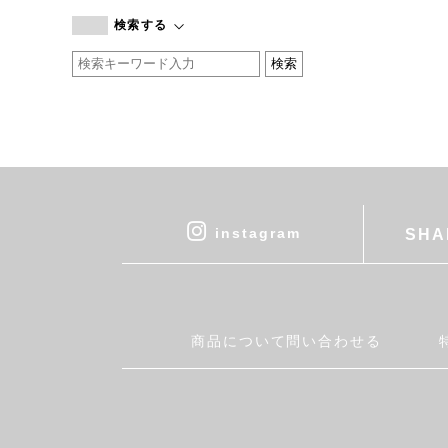
branc branc
検索する
by basics
CATWORTH
chisaki
CI-VA
COGTHEBIGSMOKE
cohan
CONVERSE
DEAN & DELUCA
instagram
SHA
DRESS HERSELF
DUENDE
EGI
Fatima Morocco
商品について問い合わせる
fog linen work
FUA accessory
GERMAN TRAINER
Harriss