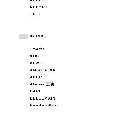
RECIPE
REPORT
TALK
BRAND
+maffs
8182
ALWEL
AMIACALVA
APOC
Atelier 五號
BARI
BELLEMAIN
BonBonStore
BOUQUET de L'UNE