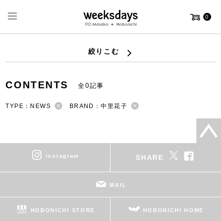
0
絞りこむ
CONTENTS
全0記事
TYPE：NEWS
BRAND：中里花子
instagram
SHARE
MAIL
HOBONICHI STORE
HOBONICHI HOME