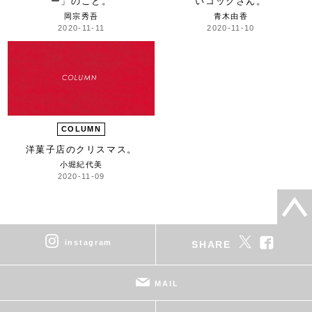
ー」の
こと。
いコックさん。
岡宗秀吾
青木由香
2020-11-11
2020-11-10
COLUMN
洋菓子店のクリスマス。
小堀紀代美
2020-11-09
instagram
SHARE
MAIL