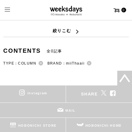
0
絞りこむ
CONTENTS
全0記事
TYPE：COLUMN
BRAND：miiThaaii
instagram
SHARE
MAIL
HOBONICHI STORE
HOBONICHI HOME