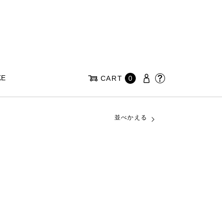
KE
CART
0
並べかえる