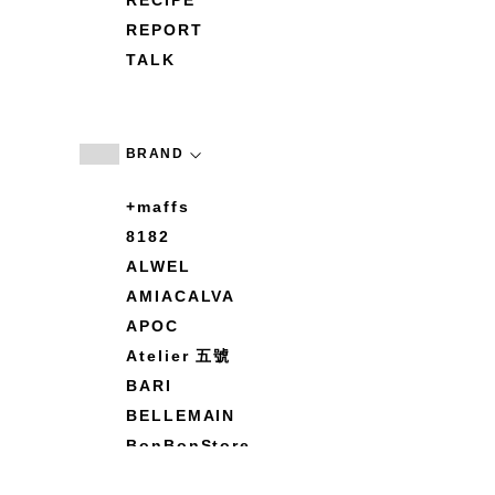
RECIPE
REPORT
TALK
BRAND
+maffs
8182
ALWEL
AMIACALVA
APOC
Atelier 五號
BARI
BELLEMAIN
BonBonStore
BOUQUET de L'UNE