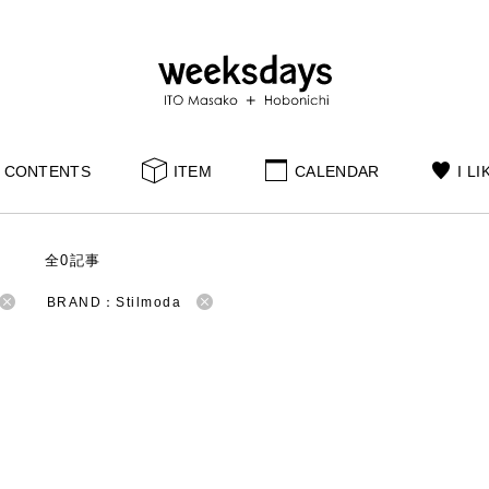
CONTENTS
ITEM
CALENDAR
I LI
S
全0記事
BRAND：Stilmoda