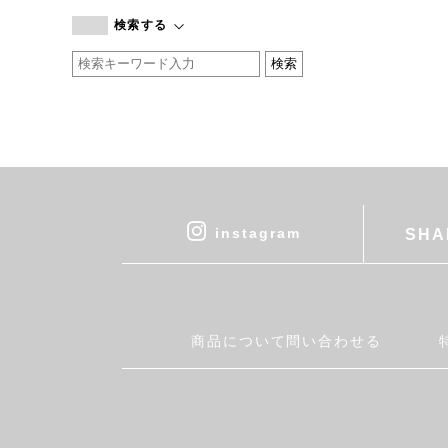
branc branc
検索する
by basics
CATWORTH
chisaki
CI-VA
COGTHEBIGSMOKE
cohan
CONVERSE
DEAN & DELUCA
instagram
SHA
DRESS HERSELF
DUENDE
EGI
Fatima Morocco
商品について問い合わせる
fog linen work
FUA accessory
GERMAN TRAINER
Harriss