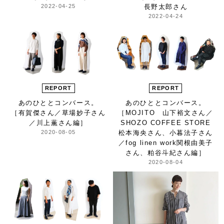
2022-04-25
長野太郎さん
2022-04-24
REPORT
REPORT
あのひとと
コンバース。
あのひとと
コンバース。
［有賀傑さん／
草場妙子さん
［MOJITO 山下裕文さん／
／川上薫さん編］
SHOZO COFFEE STORE
2020-08-05
松本海央さん、小暮法子さん
／
fog linen work
関根由美子
さん、粕谷斗紀さん編］
2020-08-04