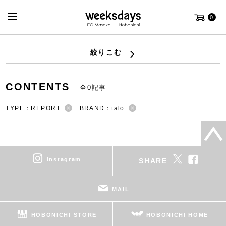
0
絞りこむ
CONTENTS
全0記事
TYPE：REPORT
BRAND：talo
instagram
SHARE
MAIL
HOBONICHI STORE
HOBONICHI HOME