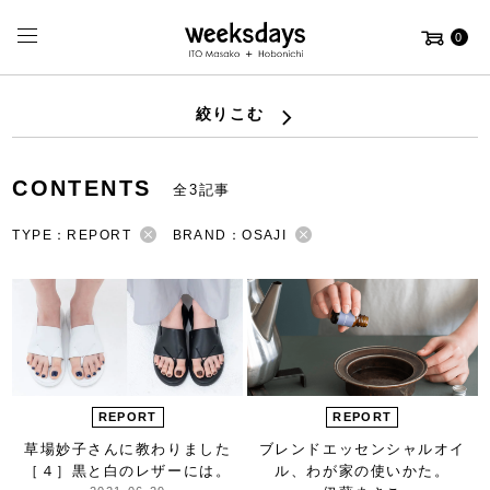
0
絞りこむ
CONTENTS
全3記事
TYPE：REPORT
BRAND：OSAJI
REPORT
REPORT
草場妙子さんに教わりました
ブレンドエッセンシャルオイ
［４］
黒と白のレザーには。
ル、
わが家の使いかた。