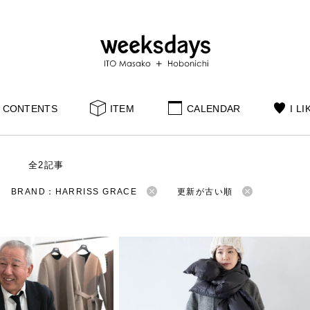
CONTENTS
ITEM
CALENDAR
I LI
S
全2記事
BRAND：HARRISS GRACE
更新が古い順