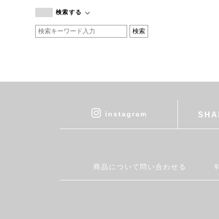
branc branc
検索する
by basics
CATWORTH
chisaki
CI-VA
COGTHEBIGSMOKE
cohan
CONVERSE
DEAN & DELUCA
instagram
SHA
DRESS HERSELF
DUENDE
EGI
Fatima Morocco
商品について問い合わせる
fog linen work
FUA accessory
GERMAN TRAINER
Harriss