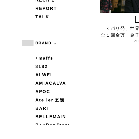
RECIPE
REPORT
TALK
＜パリ発、世
全１回金万 金
20
BRAND
+maffs
8182
ALWEL
AMIACALVA
APOC
Atelier 五號
BARI
BELLEMAIN
BonBonStore
BOUQUET de L'UNE