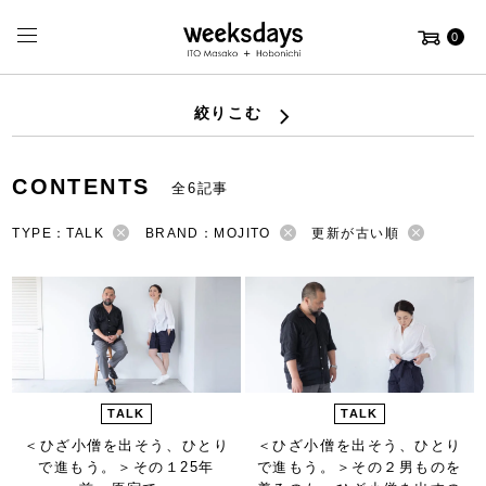
0
絞りこむ
CONTENTS
全6記事
TYPE：TALK
BRAND：MOJITO
更新が古い順
TALK
TALK
＜ひざ小僧を出そう、ひとり
＜ひざ小僧を出そう、ひとり
で進もう。＞
その１25年
で進もう。＞
その２男ものを