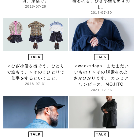
前、原宿で。
着るのも、ひざ小僧を出すの
2018-07-29
も。
2018-07-30
TALK
TALK
＜ひざ小僧を出そう、ひとり
＜weeksdays まだまだい
で進もう。＞
その３ひとりで
いもの！＞
その10素材のよ
仕事をするということ。
さがひかります。 カシミア
2018-07-31
ワンピース、MOJITO
2021-12-26
TALK
TALK