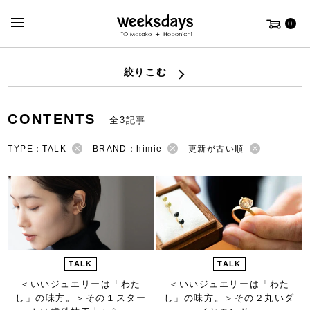
0
絞りこむ
CONTENTS
全3記事
TYPE：TALK
BRAND：himie
更新が古い順
TALK
TALK
＜いいジュエリーは「わた
＜いいジュエリーは「わた
し」の味方。＞
その１スター
し」の味方。＞
その２丸いダ