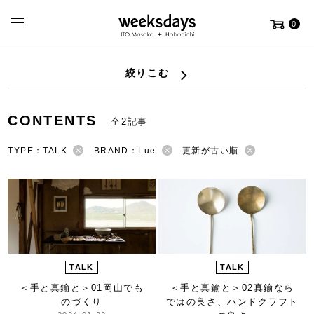
0
絞りこむ
CONTENTS
全2記事
TYPE：TALK
BRAND：Lue
更新が古い順
TALK
TALK
＜手と真鍮と＞
01岡山でも
＜手と真鍮と＞
02真鍮なら
のづくり
ではの良さ、ハンドクラフト