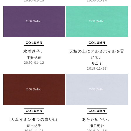
2020-01-15
2020-01-14
COLUMN
COLUMN
水着迷子。
天板の上にアルミホイルを置
いて。
平野妃奈
2020-01-12
サユミ
2019-11-27
COLUMN
COLUMN
カムイミンタラの白い山
あたためたい。
苣木紀子
瀬戸更紗
2019-11-26
2019-01-16