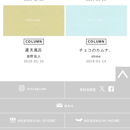
COLUMN
COLUMN
露天風呂
チェコのカムナ。
扉野良人
shino
2019-01-15
2019-01-14
instagram
SHARE
MAIL
HOBONICHI STORE
HOBONICHI HOME