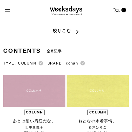
0
絞りこむ
CONTENTS
全8記事
TYPE：COLUMN
BRAND：cohan
COLUMN
COLUMN
あとは細い肩紐だな。
おとなの水着事情。
田中真理子
鈴木ひろこ