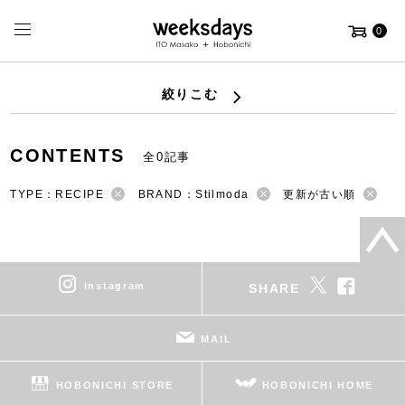
0
絞りこむ
CONTENTS
全0記事
TYPE：RECIPE
BRAND：Stilmoda
更新が古い順
instagram
SHARE
MAIL
HOBONICHI STORE
HOBONICHI HOME