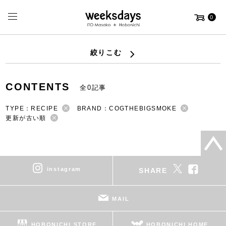
0
絞りこむ
CONTENTS
全0記事
TYPE：RECIPE
BRAND：COGTHEBIGSMOKE
更新が古い順
instagram
SHARE
MAIL
HOBONICHI STORE
HOBONICHI HOME