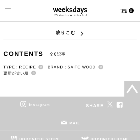
0
絞りこむ
CONTENTS
全0記事
TYPE：RECIPE
BRAND：SAITO WOOD
更新が古い順
instagram
SHARE
MAIL
HOBONICHI STORE
HOBONICHI HOME