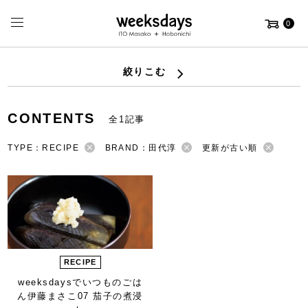
0
絞りこむ
CONTENTS
全1記事
TYPE：RECIPE
BRAND：田代淳
更新が古い順
RECIPE
weeksdaysで
いつものごは
ん
伊藤まさこ
07 茄子の煮浸