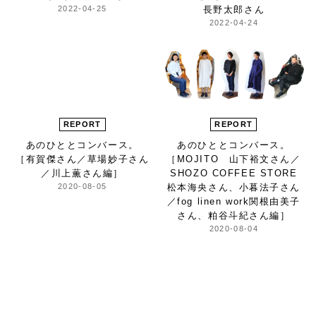
2022-04-25
長野太郎さん
2022-04-24
REPORT
REPORT
あのひとと
コンバース。
あのひとと
コンバース。
［有賀傑さん／
草場妙子さん
［MOJITO 山下裕文さん／
／川上薫さん編］
SHOZO COFFEE STORE
2020-08-05
松本海央さん、小暮法子さん
／
fog linen work
関根由美子
さん、粕谷斗紀さん編］
2020-08-04